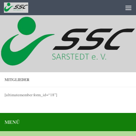
Zum Inhalt springen
MITGLIEDER
[ultimatemember form_id=“18″]
MENÜ